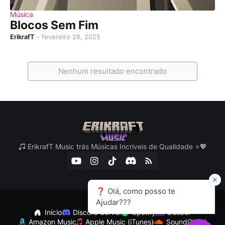
Música
Blocos Sem Fim
ErikrafT
-
fevereiro 28, 2025
Nenhum resultado encontrado
ErikrafT Music trás Músicas Incríveis de Qualidade ⭐💖
Início
Discord Server
Spotify
Deezer
Amazon Music
Apple Music (iTunes)
SoundCloud